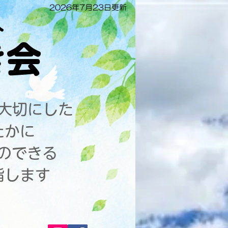
2026年7
月23日更新
人
き会
大切にした
ゆたかに
とのできる
指します