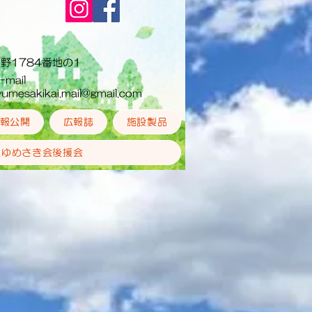
莇野1784番地の1
-mail
umesakikai.mail@gmail.com
報公開
広報誌
施設製品
人ゆめさき会後援会