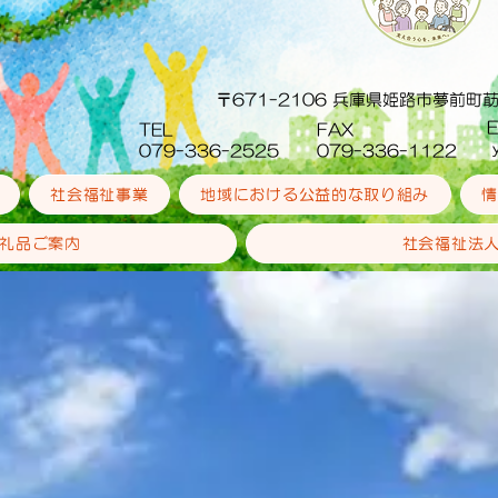
〒671-2106 兵庫県姫路市夢前町
E
TEL
FAX
y
079-336-2525
079-336-1122
社会福祉事業
地域における公益的な取り組み
情
礼品ご案内
社会福祉法